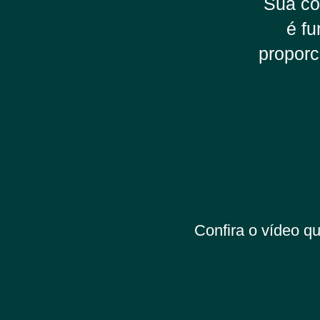
Sua co
é f
proporc
Confira o vídeo q