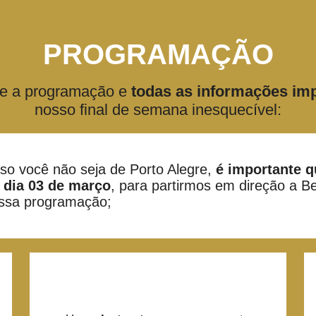
PROGRAMAÇÃO
re a programação e
todas as informações im
nosso final de semana inesquecível:
so você não seja de Porto Alegre,
é importante q
 dia 03 de março
, para partirmos em direção a B
ssa programação;