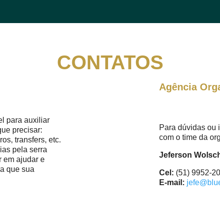
CONTATOS
Agência Org
l para auxiliar
Para dúvidas ou 
que precisar:
com o time da or
os, transfers, etc.
ias pela serra
Jeferson Wolsc
r em ajudar e
ra que sua
Cel:
(51) 9952-2
E-mail:
jefe@blu