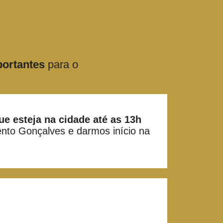
portantes
para o
ue esteja na cidade até as 13h
ento Gonçalves e darmos início na