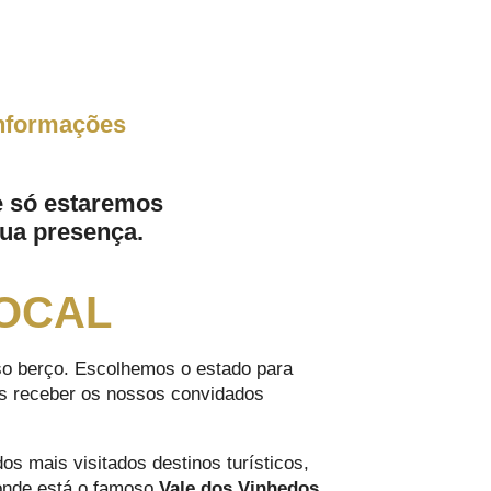
informações
e só estaremos
ua presença.
OCAL
o berço. Escolhemos o estado para
s receber os nossos convidados
s mais visitados destinos turísticos,
onde está o famoso
Vale dos Vinhedos
,