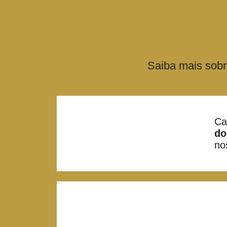
Saiba mais sob
Ca
do
no