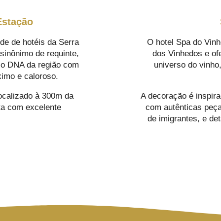
Estação
de de hotéis da Serra
O hotel Spa do Vinh
inônimo de requinte,
dos Vinhedos e of
z o DNA da região com
universo do vinho
ximo e caloroso.
ocalizado à 300m da
A decoração é inspira
ta com excelente
com autênticas peças
de imigrantes, e de