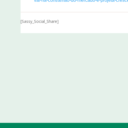
vai-na-contramao-do-mercado-e-projeta-cresce
[Sassy_Social_Share]